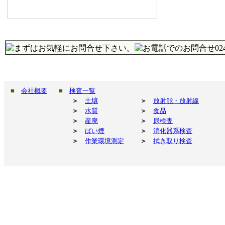
■
会社概要
■
検査一覧
＞
土壌
＞
放射能・放射線
＞
水質
＞
食品
＞
産廃
＞
尿検査
＞
ばい煙
＞
消化器系検査
＞
作業環境測定
＞
拭き取り検査