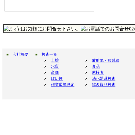
■
会社概要
■
検査一覧
＞
土壌
＞
放射能・放射線
＞
水質
＞
食品
＞
産廃
＞
尿検査
＞
ばい煙
＞
消化器系検査
＞
作業環境測定
＞
拭き取り検査