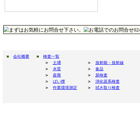
■
会社概要
■
検査一覧
＞
土壌
＞
放射能・放射線
＞
水質
＞
食品
＞
産廃
＞
尿検査
＞
ばい煙
＞
消化器系検査
＞
作業環境測定
＞
拭き取り検査