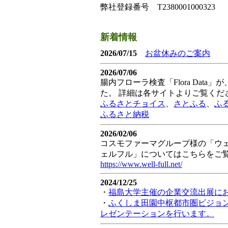
弊社登録番号 T2380001000323
新着情報
2026/07/15
お盆休みのご案内
2026/07/06
腸内フローラ検査「Flora Dat
た。 詳細は各サイトよりご覧くだ
ふるさとチョイス
、
さとふる
、
ふ
ふるさと納税
2026/02/06
コスモファーマグループ様の「ウェ
ェルフル」についてはこちらをご
https://www.well-full.net/
2024/12/25
・
福島大学主催の企業交流出展にお
・
ふくしま田園中枢都市圏ビジョ
レゼンテーションを行います。