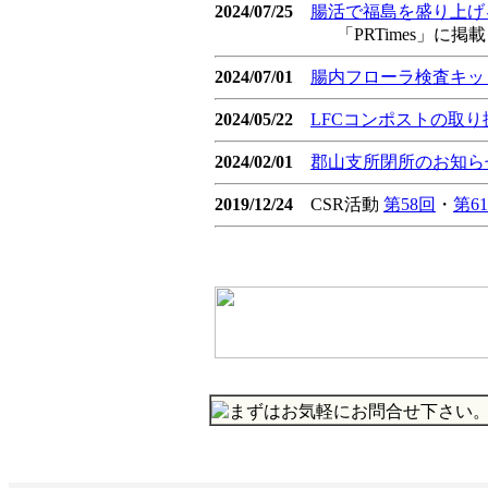
2024/07/25
腸活で福島を盛り上げ
「PRTimes」に掲載さ
2024/07/01
腸内フローラ検査キット「
2024/05/22
LFCコンポストの取
2024/02/01
郡山支所閉所のお知ら
2019/12/24
CSR活動
第58回
・
第6