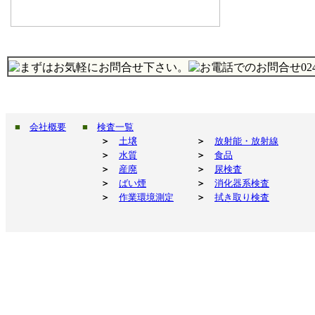
■
会社概要
■
検査一覧
＞
土壌
＞
放射能・放射線
＞
水質
＞
食品
＞
産廃
＞
尿検査
＞
ばい煙
＞
消化器系検査
＞
作業環境測定
＞
拭き取り検査