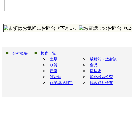
■
会社概要
■
検査一覧
＞
土壌
＞
放射能・放射線
＞
水質
＞
食品
＞
産廃
＞
尿検査
＞
ばい煙
＞
消化器系検査
＞
作業環境測定
＞
拭き取り検査