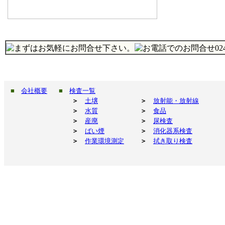
■
会社概要
■
検査一覧
＞
土壌
＞
放射能・放射線
＞
水質
＞
食品
＞
産廃
＞
尿検査
＞
ばい煙
＞
消化器系検査
＞
作業環境測定
＞
拭き取り検査