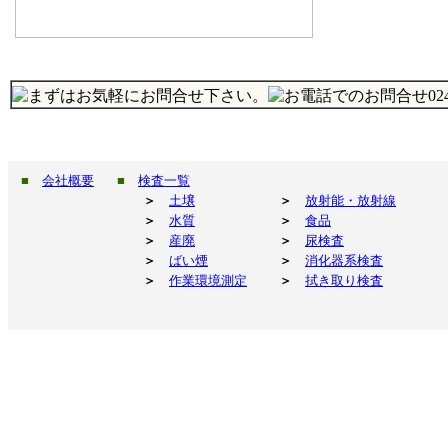
■
会社概要
■
検査一覧
＞
土壌
＞
放射能・放射線
＞
水質
＞
食品
＞
産廃
＞
尿検査
＞
ばい煙
＞
消化器系検査
＞
作業環境測定
＞
拭き取り検査