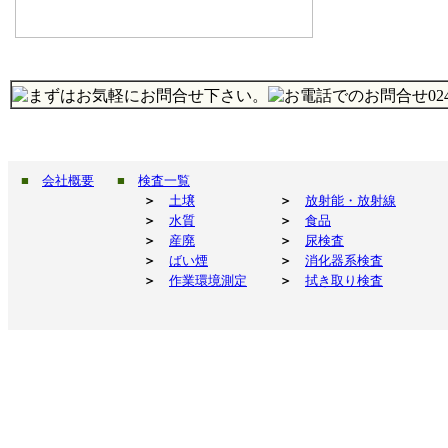
■
会社概要
■
検査一覧
＞
土壌
＞
放射能・放射線
＞
水質
＞
食品
＞
産廃
＞
尿検査
＞
ばい煙
＞
消化器系検査
＞
作業環境測定
＞
拭き取り検査