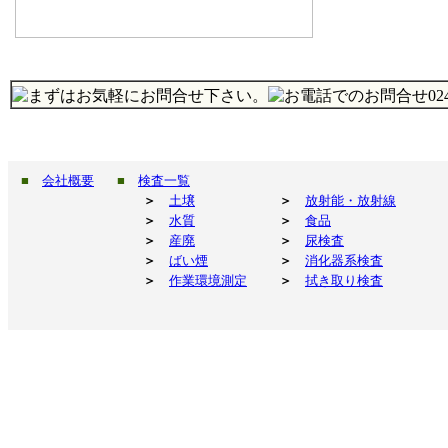
■
会社概要
■
検査一覧
＞
土壌
＞
放射能・放射線
＞
水質
＞
食品
＞
産廃
＞
尿検査
＞
ばい煙
＞
消化器系検査
＞
作業環境測定
＞
拭き取り検査