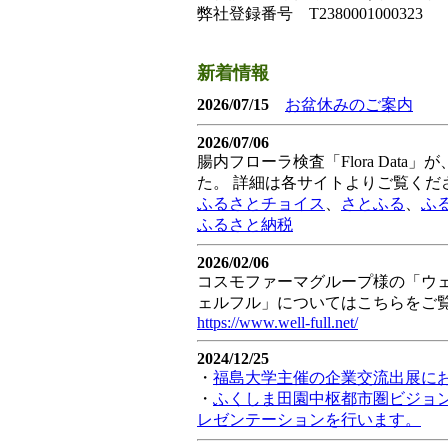
弊社登録番号 T2380001000323
新着情報
2026/07/15
お盆休みのご案内
2026/07/06
腸内フローラ検査「Flora Dat
た。 詳細は各サイトよりご覧くだ
ふるさとチョイス
、
さとふる
、
ふ
ふるさと納税
2026/02/06
コスモファーマグループ様の「ウェ
ェルフル」についてはこちらをご
https://www.well-full.net/
2024/12/25
・
福島大学主催の企業交流出展にお
・
ふくしま田園中枢都市圏ビジョ
レゼンテーションを行います。