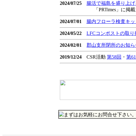
2024/07/25
腸活で福島を盛り上げ
「PRTimes」に掲載さ
2024/07/01
腸内フローラ検査キット「
2024/05/22
LFCコンポストの取
2024/02/01
郡山支所閉所のお知ら
2019/12/24
CSR活動
第58回
・
第6