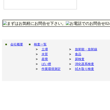
■
会社概要
■
検査一覧
＞
土壌
＞
放射能・放射線
＞
水質
＞
食品
＞
産廃
＞
尿検査
＞
ばい煙
＞
消化器系検査
＞
作業環境測定
＞
拭き取り検査