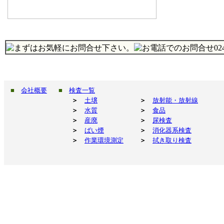
■
会社概要
■
検査一覧
＞
土壌
＞
放射能・放射線
＞
水質
＞
食品
＞
産廃
＞
尿検査
＞
ばい煙
＞
消化器系検査
＞
作業環境測定
＞
拭き取り検査